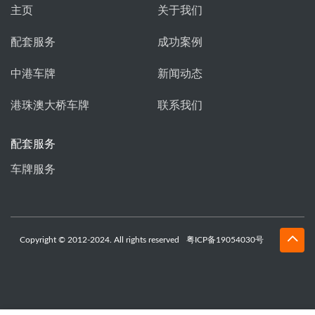
主页
关于我们
配套服务
成功案例
中港车牌
新闻动态
港珠澳大桥车牌
联系我们
配套服务
车牌服务
Copyright © 2012-2024. All rights reserved
粤ICP备19054030号